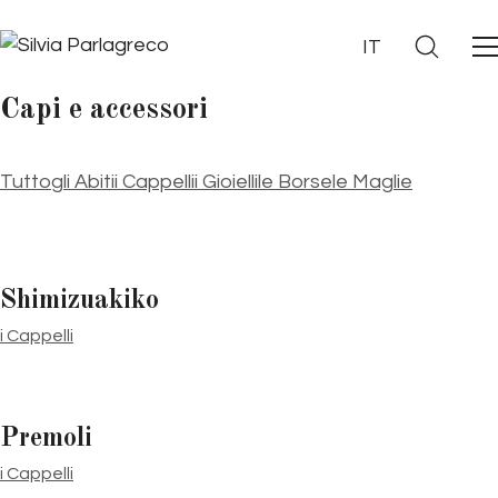
IT
Capi e accessori
Tutto
gli Abiti
i Cappelli
i Gioielli
le Borse
le Maglie
Shimizuakiko
i Cappelli
Premoli
i Cappelli