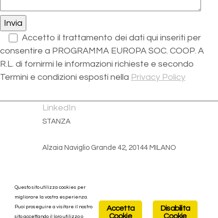
Accetto il trattamento dei dati qui inseriti per
consentire a PROGRAMMA EUROPA SOC. COOP. A
R.L. di fornirmi le informazioni richieste e secondo
Termini e condizioni esposti nella
Privacy Policy
LinkedIn
STANZA
Alzaia Naviglio Grande 42, 20144 MILANO
+39 339 3432235
Questo sito utilizza cookies per
PROGRAMMA EUROPA SOC. COOP. A R.L.
migliorare la vostra esperienza.
Puoi proseguire a visitare il nostro
Accetta
Disabilita
Cookie
Cookie
sito accettando il loro utilizzo o