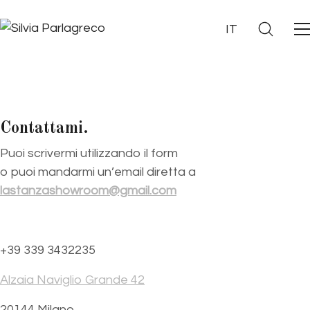
IT
Contattami.
Puoi scrivermi utilizzando il form
o puoi mandarmi un’email diretta a
lastanzashowroom@gmail.com
+39 339 3432235
Alzaia Naviglio Grande 42
20144 Milano